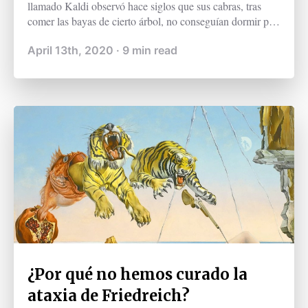
llamado Kaldi observó hace siglos que sus cabras, tras
comer las bayas de cierto árbol, no conseguían dormir por
la noche. Tras comunicarle su hallazgo al abad del
April 13th, 2020
·
9
min read
monasterio local, éste último pudo constatar de primera
mano un efecto similar. Esta leyenda constituye, según la
sabiduría popular, uno de los primeros contactos del
humano con el café (National Coffee Association, s. f.).
¿Por qué no hemos curado la
ataxia de Friedreich?