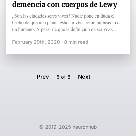
demencia con cuerpos de Lewy
¿Son las ciudades seres vivos? Nadie pone en duda el
hecho de que una planta está tan viva como un insecto o
un humano. A pesar de que la definición de ser vivo
puede resultar polémica, por lo general se considera que
February 29th, 2020
·
8
min read
todo ser que posee cierto nivel de organización, un
metabolismo, mantiene una homeostasis determinada, es
capaz de crecer y reproducirse, responde ante los
estímulos y evoluciona (Khan Academy, s.f.). Los niveles
de organización son evidentes en el caso de una mosca
Prev
Next
6
of
8
©
2019–2025
neuronhub