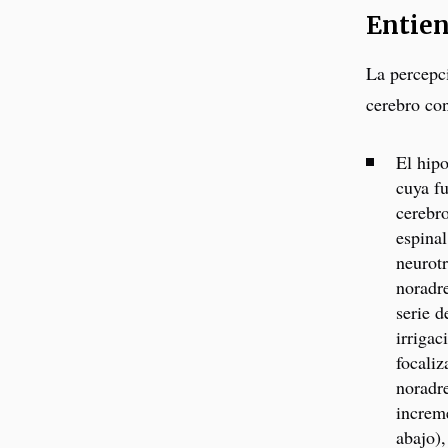
Entien
La percepci
cerebro con
El hip
cuya fu
cerebro
espinal
neurotr
noradre
serie d
irrigac
focaliz
noradre
increme
abajo),