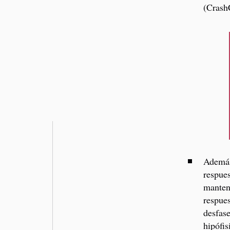
(Crash
Además
respues
mantene
respues
desfase
hipófis