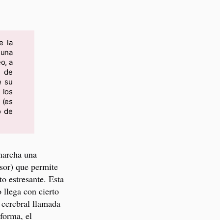
e la
 una
o, a
a de
e su
 los
(es
o de
marcha una
esor) que permite
o estresante. Esta
 llega con cierto
 cerebral llamada
 forma, el