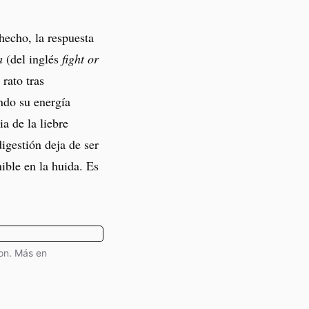
hecho, la respuesta
a
(del inglés
fight or
rato tras
ndo su energía
a de la liebre
igestión deja de ser
ible en la huida. Es
ton. Más en