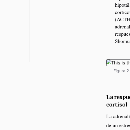
hipotá
cortico
(ACTH)
adrenal
respues
Shomu’
Figura 2
La respu
cortisol
La adrenali
de un estre