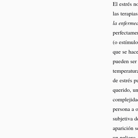
El estrés n
las terapia
la enferme
perfectame
(o estímulo
que se hac
pueden ser
temperatura
de estrés 
querido, u
complejidad
persona a o
subjetiva 
aparición s
un peligro,