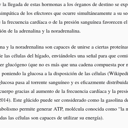
y la llegada de estas hormonas a los órganos de destino se expl
simpática de los efectores que ocurre simultáneamente a su se
la frecuencia cardíaca o de la presión sanguínea favorecen el 
ción de la adrenalina y la noradrenalina.
na y la noradrenalina son capaces de unirse a ciertas proteínas
de las células del hígado, enviándoles una señal para que com
r glucógeno (que no es más que una cadena compuesta por 
 poniendo la glucosa a la disposición de las células (Wikipedi
lucosa pasa al torrente sanguíneo y es eficazmente distribuida
 cuerpo gracias al aumento de la frecuencia cardíaca y la pre
014). Este glúcido puede ser considerado como la gasolina de 
abolismo permite generar ATP, molécula conocida como “la 
odas las células son capaces de utilizar su energía).