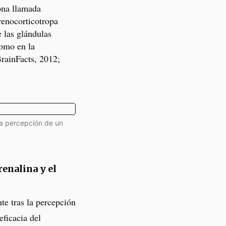
ona llamada
renocorticotropa
 las glándulas
como en la
BrainFacts, 2012;
la percepción de un
renalina y el
te tras la percepción
eficacia del