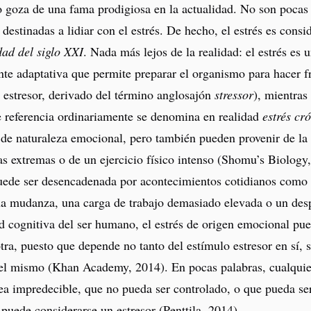
o goza de una fama prodigiosa en la actualidad. No son pocas 
s destinadas a lidiar con el estrés. De hecho, el estrés es con
dad del siglo XXI
. Nada más lejos de la realidad: el estrés es 
nte adaptativa que permite preparar el organismo para hacer 
 estresor, derivado del término anglosajón
stressor
), mientras
e referencia ordinariamente se denomina en realidad
estrés cr
 de naturaleza emocional, pero también pueden provenir de la
s extremas o de un ejercicio físico intenso (Shomu’s Biology
puede ser desencadenada por acontecimientos cotidianos como 
na mudanza, una carga de trabajo demasiado elevada o un des
 cognitiva del ser humano, el estrés de origen emocional pue
tra, puesto que depende no tanto del estímulo estresor en sí, 
del mismo (Khan Academy, 2014). En pocas palabras, cualquie
ea impredecible, que no pueda ser controlado, o que pueda se
 puede considerarse un estresor (Penttila, 2014).