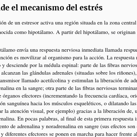
de el mecanismo del estrés
ón de un estresor activa una región situada en la zona central
ocida como hipotálamo. A partir del hipotálamo, se originan 
otálamo envía una respuesta nerviosa inmediata llamada respue
nción es movilizar al organismo para la acción. La respuesta 
 y desciende por la médula espinal: parte de las fibras nervio
 alcanzan las glándulas adrenales (situadas sobre los riñones)
ansmisor llamado acetilcolina y estimulan la liberación de ad
nalina en la sangre; otra parte de las fibras nerviosas termin
e órganos efectores (incrementando la frecuencia cardíaca, or
ión sanguínea hacia los músculos esqueléticos, o dilatando las
ar la atención visual, por ejemplo) gracias a la liberación de,
nalina. En pocas palabras, al final de esta primera respuesta 
nto de adrenalina y noradrenalina en sangre (sus efectos son
 y diferentes efectores se ponen en marcha para hacer frente a