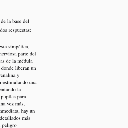
 de la base del
dos respuestas:
sta simpática,
nerviosa parte del
sas de la médula
, donde liberan un
renalina y
an estimulando una
ientando la
 pupilas para
 una vez más,
inmediata, hay un
 detallados más
l peligro