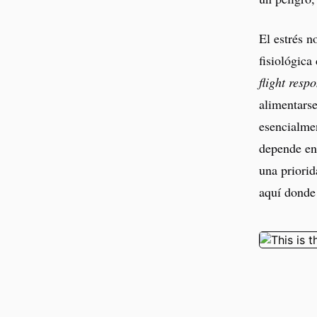
El estrés n
fisiológic
flight resp
alimentars
esencialmen
depende en 
una priorid
aquí donde 