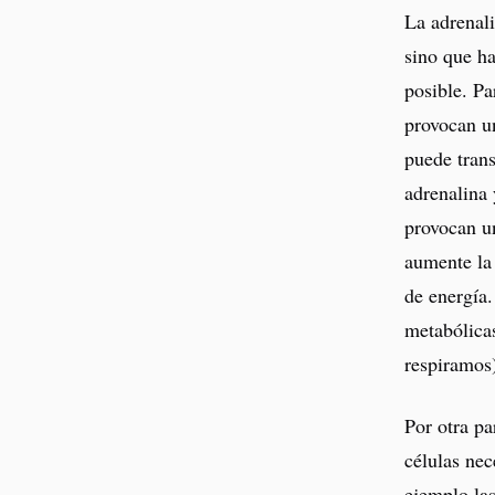
La adrenali
sino que ha
posible. Pa
provocan un
puede trans
adrenalina 
provocan u
aumente la 
de energía.
metabólicas
respiramos
Por otra pa
células nec
ejemplo las