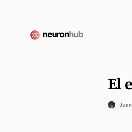
El 
Juan