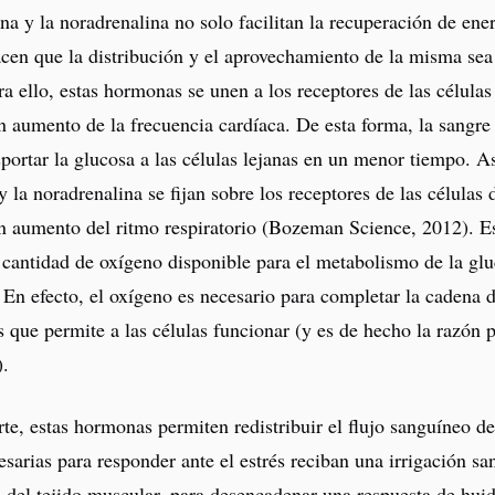
na y la noradrenalina no solo facilitan la recuperación de ener
cen que la distribución y el aprovechamiento de la misma sea 
ra ello, estas hormonas se unen a los receptores de las células
 aumento de la frecuencia cardíaca. De esta forma, la sangre
portar la glucosa a las células lejanas en un menor tiempo. A
y la noradrenalina se fijan sobre los receptores de las células
n aumento del ritmo respiratorio (Bozeman Science, 2012). E
cantidad de oxígeno disponible para el metabolismo de la glu
 En efecto, el oxígeno es necesario para completar la cadena 
 que permite a las células funcionar (y es de hecho la razón p
).
rte, estas hormonas permiten redistribuir el flujo sanguíneo d
esarias para responder ante el estrés reciban una irrigación s
 del tejido muscular, para desencadenar una respuesta de huid