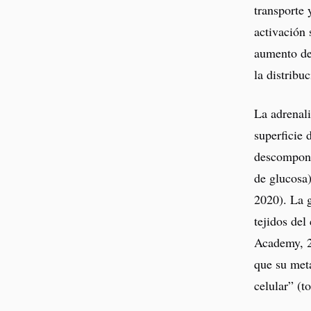
transporte 
activación 
aumento de 
la distribu
La adrenali
superficie 
descompone
de glucosa)
2020). La g
tejidos del
Academy, 2
que su met
celular” (t