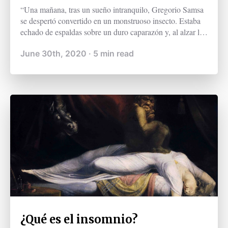
“Una mañana, tras un sueño intranquilo, Gregorio Samsa
se despertó convertido en un monstruoso insecto. Estaba
echado de espaldas sobre un duro caparazón y, al alzar la
cabeza, vio su vientre convexo y oscuro, surcado por
June 30th, 2020
·
5
min read
curvadas callosidades, sobre el que casi no se aguantaba la
colcha, que estaba a punto de escurrirse hasta el suelo."
¿Qué es el insomnio?