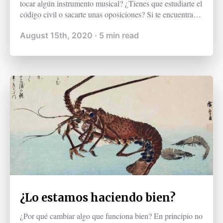
tocar algún instrumento musical? ¿Tienes que estudiarte el
código civil o sacarte unas oposiciones? Si te encuentras
en un proceso de aprendizaje importante, quizá te interese
August 15th, 2020
·
5
min read
saber lo que tu cerebro opina al respecto. Seguramente
habrás escuchado que el aprendizaje es el arte de la
repetición. Pero, ¿tiene base científica esta afirmación?
¿Lo estamos haciendo bien?
¿Por qué cambiar algo que funciona bien? En principio no