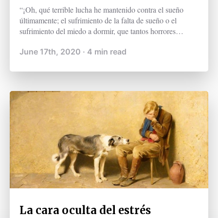
“¡Oh, qué terrible lucha he mantenido contra el sueño
últimamente; el sufrimiento de la falta de sueño o el
sufrimiento del miedo a dormir, que tantos horrores
desconocidos me trae! Qué afortunadas son algunas
June 17th, 2020
·
4
min read
personas, en cuyas vidas no hay temores ni miedo, para
quienes dormir es una bendición que llega cada noche y
no trae consigo sino dulces sueños [...]" (Bram Stoker,
1897).
La cara oculta del estrés