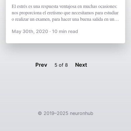
El estrés es una respuesta ventajosa en muchas ocasiones:
nos proporciona el eretismo que necesitamos para estudiar
o realizar un examen, para hacer una buena salida en una
carrera popular, o para hablar o tocar un instrumento en
May 30th, 2020
·
10
min read
público. En definitiva, nos ayuda a responder bajo
presión, centrando la energía en lo importante. Para otros
seres vivos, el estrés es incluso más útil puesto que puede
suponer su supervivencia.
Prev
Next
5
of
8
©
2019–2025
neuronhub