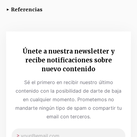
Referencias
Chen, S., Cai, D., Pearce, K., Sun, P. Y.-W., Roberts,
A. C., & Glanzman, D. L. (2014). Reinstatement of
long-term memory following erasure of its behavioral
Únete a nuestra newsletter y
and synaptic expression in Aplysia.
eLife
,
3
, 1-21.
recibe notificaciones sobre
Fuente
nuevo contenido
Guesgen, M. (2020).
The Search for the Engram:
Sé el primero en recibir nuestro último
Where Memory Lives in the Brain
. BrainFacts.
Fuente
contenido con la posibilidad de darte de baja
en cualquier momento. Prometemos no
Wikipedia contributors. (2020).
Hebbian theory
.
mandarte ningún tipo de spam o compartir tu
Wikipedia.
Fuente
email con terceros.
Wikipedia contributors. (2020).
Synapse
. Wikipedia.