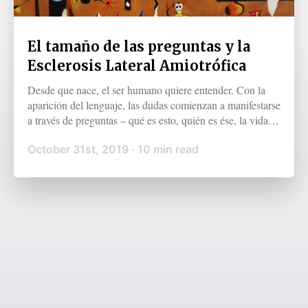
El tamaño de las preguntas y la
Esclerosis Lateral Amiotrófica
Desde que nace, el ser humano quiere entender. Con la
aparición del lenguaje, las dudas comienzan a manifestarse
a través de preguntas – qué es esto, quién es ése, la vida
tiene algún sentido, y otras muchas cuestiones que podría
October 31st, 2019
·
10
min read
formular un niño de tres años – agilizando así la
comprensión del mundo. La curiosidad crece junto al ser
hu