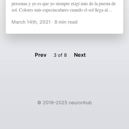
personas y yo es que yo siempre exigí más de la puesta de
sol. Colores más espectaculares cuando el sol llega al
horizonte. Tal vez ese sea mi único pecado.
March 14th, 2021
·
8
min read
Prev
Next
3
of
8
©
2019–2025
neuronhub