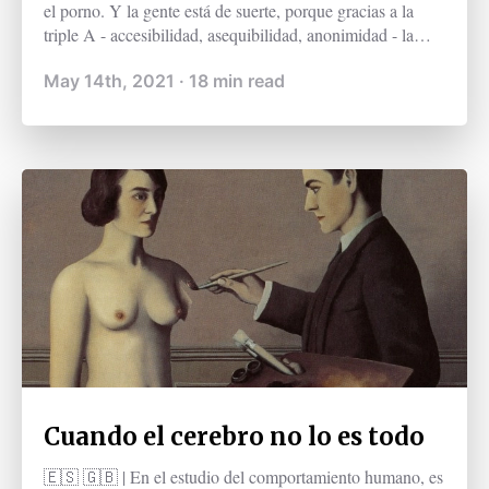
el porno. Y la gente está de suerte, porque gracias a la
triple A - accesibilidad, asequibilidad, anonimidad - la
pornografía está a la mano de todos (y nunca mejor
May 14th, 2021
·
18
min read
dicho). Solo en 2019 hubo 42.000.000.000 visitas a una
de las webs de pornografía más conocidas en todo el
mundo, lo que equivale a 115 millones por día (Pornhub,
2019). En otras palabras, es como si cada día la totalidad
de las poblaciones de España y de Francia juntas visitaran
la web.
Cuando el cerebro no lo es todo
🇪🇸 🇬🇧 | En el estudio del comportamiento humano, es