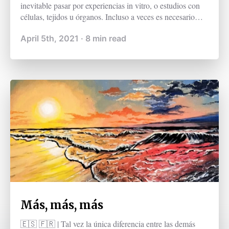
inevitable pasar por experiencias in vitro, o estudios con
células, tejidos u órganos. Incluso a veces es necesario
pasar por modelos computacionales. La neurociencia
April 5th, 2021
·
8
min read
puede tener numerosas ramificaciones que abordan
diferentes aspectos de la conducta.
Más, más, más
🇪🇸 🇫🇷 | Tal vez la única diferencia entre las demás