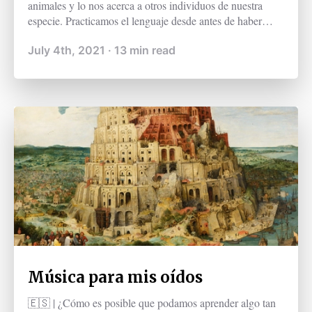
animales y lo nos acerca a otros individuos de nuestra
especie. Practicamos el lenguaje desde antes de haber
nacido y lo perfeccionamos a lo largo de toda nuestra
July 4th, 2021
·
13
min read
vida. El poder del lenguaje es tal que a partir de un
número finito de elementos podemos alcanzar una
infinitud de significados.
Música para mis oídos
🇪🇸 | ¿Cómo es posible que podamos aprender algo tan